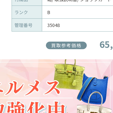
ランク
B
管理番号
35048
65
買取参考価格