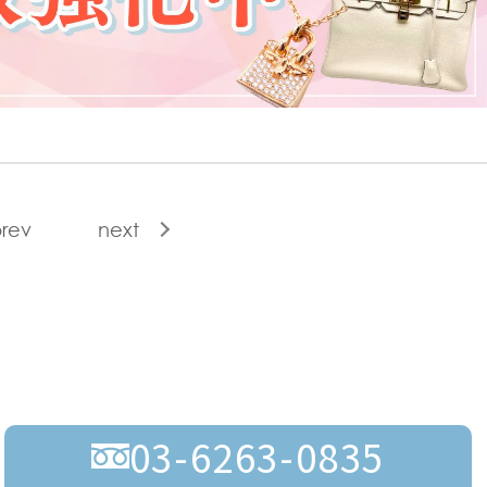
rev
next
03-6263-0835