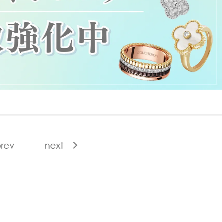
rev
next