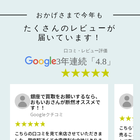
おかげさまで今年も
たくさんのレビューが
届いています！
口コミ・レビュー評価
3年連続「4.8」
★★★★★
銀座で買取をお願いするなら、
口
おもいおさんが断然オススメで
と
す！！
G
Googleクチコミ
★★★
★★★★★
こちらで
こちらの口コミを見て来店させていただきま
売ること
した。銀座駅近くて大変便利な立地にありま