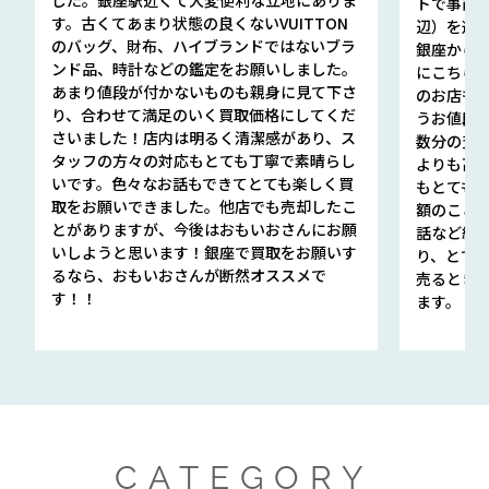
トで事前
す。古くてあまり状態の良くないVUITTON
辺）を選ん
のバッグ、財布、ハイブランドではないブラ
銀座から徒
ンド品、時計などの鑑定をお願いしました。
にこちら
あまり値段が付かないものも親身に見て下さ
のお店も指輪
り、合わせて満足のいく買取価格にしてくだ
うお値段
さいました！店内は明るく清潔感があり、ス
数分の査定
タッフの方々の対応もとても丁寧で素晴らし
よりも高
いです。色々なお話もできてとても楽しく買
もとても
取をお願いできました。他店でも売却したこ
額のこと
とがありますが、今後はおもいおさんにお願
話など細か
いしようと思います！銀座で買取をお願いす
り、とて
るなら、おもいおさんが断然オススメで
売るとき
す！！
ます。
CATEGORY