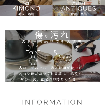
時計
洋服・靴
KIMONO
ANTIQUES
毛皮・着物
骨董・美術
傷
汚れ
や
のあるお品物でも大丈夫
古いモデルでも、購入時期が昔でも、
汚れや傷があっても買取は可能です。
ぜひ一度、査定にお持ちください。
INFORMATION