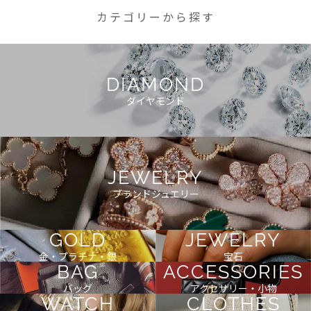
カテゴリーから探す
DIAMOND
ダイヤモンド
JEWELRY
ブランドジュエリー
GOLD
JEWELRY
金・プラチナ・銀
宝石
BAG
ACCESSORIES
バッグ
アクセサリー・小物
WATCH
CLOTHES