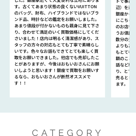
トで事前
す。古くてあまり状態の良くないVUITTON
辺）を選ん
のバッグ、財布、ハイブランドではないブラ
銀座から徒
ンド品、時計などの鑑定をお願いしました。
にこちら
あまり値段が付かないものも親身に見て下さ
のお店も指輪
り、合わせて満足のいく買取価格にしてくだ
うお値段
さいました！店内は明るく清潔感があり、ス
数分の査定
タッフの方々の対応もとても丁寧で素晴らし
よりも高
いです。色々なお話もできてとても楽しく買
もとても
取をお願いできました。他店でも売却したこ
額のこと
とがありますが、今後はおもいおさんにお願
話など細か
いしようと思います！銀座で買取をお願いす
り、とて
るなら、おもいおさんが断然オススメで
売るとき
す！！
ます。
CATEGORY