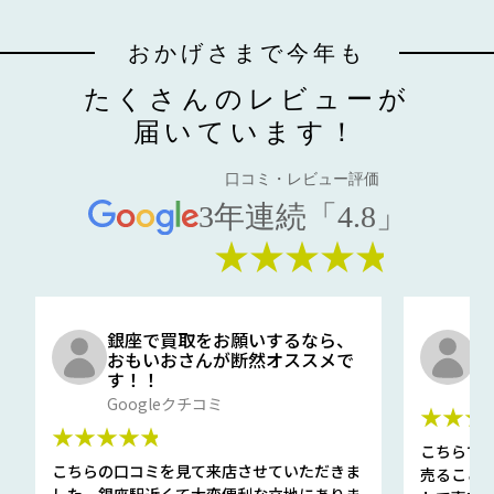
おかげさまで今年も
たくさんのレビューが
届いています！
口コミ・レビュー評価
3年連続「4.8」
★★★★★
銀座で買取をお願いするなら、
口
おもいおさんが断然オススメで
と
す！！
G
Googleクチコミ
★★★
★★★★★
こちらで
こちらの口コミを見て来店させていただきま
売ること
した。銀座駅近くて大変便利な立地にありま