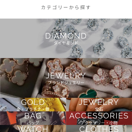
カテゴリーから探す
DIAMOND
ダイヤモンド
JEWELRY
ブランドジュエリー
GOLD
JEWELRY
金・プラチナ・銀
宝石
BAG
ACCESSORIES
バッグ
アクセサリー・小物
WATCH
CLOTHES