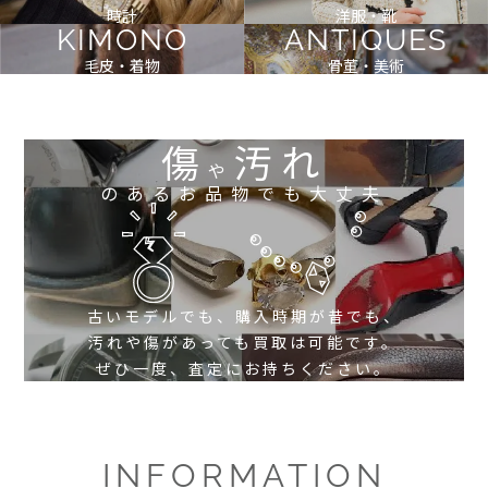
時計
洋服・靴
KIMONO
ANTIQUES
毛皮・着物
骨董・美術
傷
汚れ
や
のあるお品物でも大丈夫
古いモデルでも、購入時期が昔でも、
汚れや傷があっても買取は可能です。
ぜひ一度、査定にお持ちください。
INFORMATION