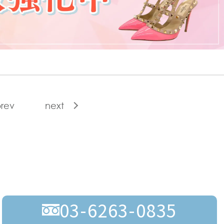
rev
next
03-6263-0835