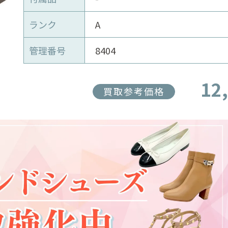
ランク
A
管理番号
8404
12
買取参考価格