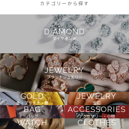
カテゴリーから探す
DIAMOND
ダイヤモンド
JEWELRY
ブランドジュエリー
GOLD
JEWELRY
金・プラチナ・銀
宝石
BAG
ACCESSORIES
バッグ
アクセサリー・小物
WATCH
CLOTHES