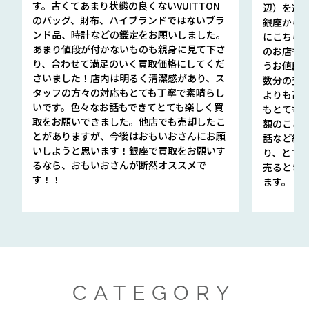
す。古くてあまり状態の良くないVUITTON
辺）を選ん
のバッグ、財布、ハイブランドではないブラ
銀座から徒
ンド品、時計などの鑑定をお願いしました。
にこちら
あまり値段が付かないものも親身に見て下さ
のお店も指輪
り、合わせて満足のいく買取価格にしてくだ
うお値段
さいました！店内は明るく清潔感があり、ス
数分の査定
タッフの方々の対応もとても丁寧で素晴らし
よりも高
いです。色々なお話もできてとても楽しく買
もとても
取をお願いできました。他店でも売却したこ
額のこと
とがありますが、今後はおもいおさんにお願
話など細か
いしようと思います！銀座で買取をお願いす
り、とて
るなら、おもいおさんが断然オススメで
売るとき
す！！
ます。
CATEGORY