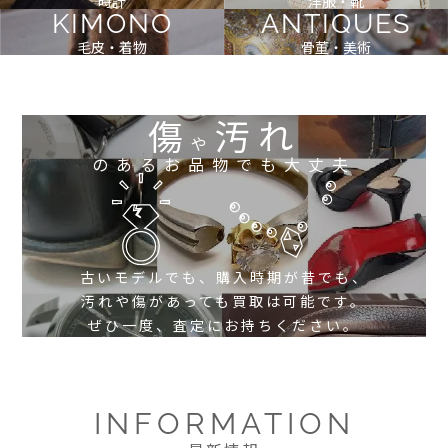
時計
洋服・靴
KIMONO
ANTIQUES
毛皮・着物
骨董・美術
傷
汚れ
や
のあるお品物でも大丈夫
古いモデルでも、購入時期が昔でも、
汚れや傷があっても買取は可能です。
ぜひ一度、査定にお持ちください。
INFORMATION