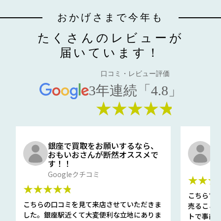
おかげさまで今年も
たくさんのレビューが
届いています！
口コミ・レビュー評価
3年連続「4.8」
★★★★★
銀座で買取をお願いするなら、
口
おもいおさんが断然オススメで
と
す！！
G
Googleクチコミ
★★★
★★★★★
こちらで
こちらの口コミを見て来店させていただきま
売ること
した。銀座駅近くて大変便利な立地にありま
トで事前