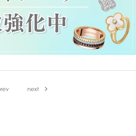
rev
next