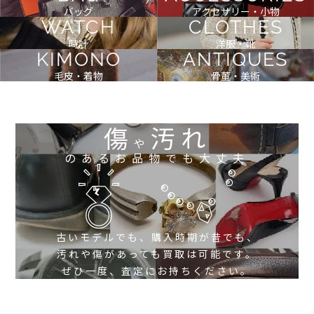
バッグ
アクセサリー・小物
WATCH
CLOTHES
時計
洋服・靴
KIMONO
ANTIQUES
毛皮・着物
骨董・美術
傷
汚れ
や
のあるお品物でも大丈夫
古いモデルでも、購入時期が昔でも、
汚れや傷があっても買取は可能です。
ぜひ一度、査定にお持ちください。