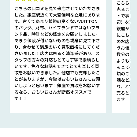
こちらで
こちらの口コミを見て来店させていただきま
売ること
した。銀座駅近くて大変便利な立地にありま
トで事前
す。古くてあまり状態の良くないVUITTON
辺）を選ん
のバッグ、財布、ハイブランドではないブラ
銀座から徒
ンド品、時計などの鑑定をお願いしました。
にこちら
あまり値段が付かないものも親身に見て下さ
のお店も指輪
り、合わせて満足のいく買取価格にしてくだ
うお値段
さいました！店内は明るく清潔感があり、ス
数分の査定
タッフの方々の対応もとても丁寧で素晴らし
よりも高
いです。色々なお話もできてとても楽しく買
もとても
取をお願いできました。他店でも売却したこ
額のこと
とがありますが、今後はおもいおさんにお願
話など細か
いしようと思います！銀座で買取をお願いす
り、とて
るなら、おもいおさんが断然オススメで
売るとき
す！！
ます。