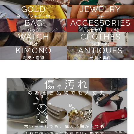
GOLD
JEWELRY
金・プラチナ・銀
宝石
BAG
ACCESSORIES
バッグ
アクセサリー・小物
WATCH
CLOTHES
時計
洋服・靴
KIMONO
ANTIQUES
毛皮・着物
骨董・美術
傷
汚れ
や
のあるお品物でも大丈夫
古いモデルでも、購入時期が昔でも、
汚れや傷があっても買取は可能です。