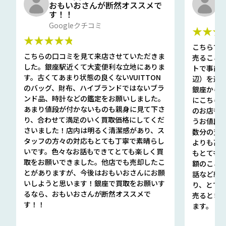
おもいおさんが断然オススメで
と
す！！
G
Googleクチコミ
★★★
★★★★★
こちらで
こちらの口コミを見て来店させていただきま
売ること
した。銀座駅近くて大変便利な立地にありま
トで事前
す。古くてあまり状態の良くないVUITTON
辺）を選ん
のバッグ、財布、ハイブランドではないブラ
銀座から徒
ンド品、時計などの鑑定をお願いしました。
にこちら
あまり値段が付かないものも親身に見て下さ
のお店も指輪
り、合わせて満足のいく買取価格にしてくだ
うお値段
さいました！店内は明るく清潔感があり、ス
数分の査定
タッフの方々の対応もとても丁寧で素晴らし
よりも高
いです。色々なお話もできてとても楽しく買
もとても
取をお願いできました。他店でも売却したこ
額のこと
とがありますが、今後はおもいおさんにお願
話など細か
いしようと思います！銀座で買取をお願いす
り、とて
るなら、おもいおさんが断然オススメで
売るとき
す！！
ます。