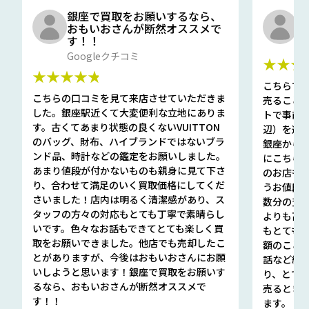
銀座で買取をお願いするなら、
口
おもいおさんが断然オススメで
と
す！！
G
Googleクチコミ
★★★
★★★★★
こちらで
こちらの口コミを見て来店させていただきま
売ること
した。銀座駅近くて大変便利な立地にありま
トで事前
す。古くてあまり状態の良くないVUITTON
辺）を選ん
のバッグ、財布、ハイブランドではないブラ
銀座から徒
ンド品、時計などの鑑定をお願いしました。
にこちら
あまり値段が付かないものも親身に見て下さ
のお店も指輪
り、合わせて満足のいく買取価格にしてくだ
うお値段
さいました！店内は明るく清潔感があり、ス
数分の査定
タッフの方々の対応もとても丁寧で素晴らし
よりも高
いです。色々なお話もできてとても楽しく買
もとても
取をお願いできました。他店でも売却したこ
額のこと
とがありますが、今後はおもいおさんにお願
話など細か
いしようと思います！銀座で買取をお願いす
り、とて
るなら、おもいおさんが断然オススメで
売るとき
す！！
ます。