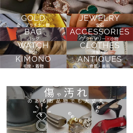
GOLD
JEWELRY
金・プラチナ・銀
宝石
BAG
ACCESSORIES
バッグ
アクセサリー・小物
WATCH
CLOTHES
時計
洋服・靴
KIMONO
ANTIQUES
毛皮・着物
骨董・美術
傷
汚れ
や
のあるお品物でも大丈夫