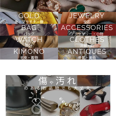
GOLD
JEWELRY
金・プラチナ・銀
宝石
BAG
ACCESSORIES
バッグ
アクセサリー・小物
WATCH
CLOTHES
時計
洋服・靴
KIMONO
ANTIQUES
毛皮・着物
骨董・美術
傷
汚れ
や
のあるお品物でも大丈夫