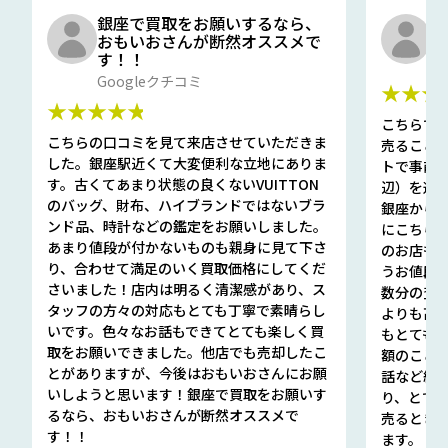
銀座で買取をお願いするなら、
口
おもいおさんが断然オススメで
と
す！！
G
Googleクチコミ
★★★
★★★★★
こちらで
こちらの口コミを見て来店させていただきま
売ること
した。銀座駅近くて大変便利な立地にありま
トで事前
す。古くてあまり状態の良くないVUITTON
辺）を選ん
のバッグ、財布、ハイブランドではないブラ
銀座から徒
ンド品、時計などの鑑定をお願いしました。
にこちら
あまり値段が付かないものも親身に見て下さ
のお店も指輪
り、合わせて満足のいく買取価格にしてくだ
うお値段
さいました！店内は明るく清潔感があり、ス
数分の査定
タッフの方々の対応もとても丁寧で素晴らし
よりも高
いです。色々なお話もできてとても楽しく買
もとても
取をお願いできました。他店でも売却したこ
額のこと
とがありますが、今後はおもいおさんにお願
話など細か
いしようと思います！銀座で買取をお願いす
り、とて
るなら、おもいおさんが断然オススメで
売るとき
す！！
ます。