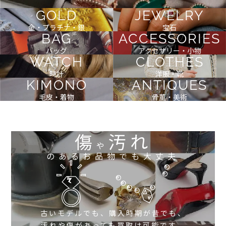
GOLD
JEWELRY
金・プラチナ・銀
宝石
BAG
ACCESSORIES
バッグ
アクセサリー・小物
WATCH
CLOTHES
時計
洋服・靴
KIMONO
ANTIQUES
毛皮・着物
骨董・美術
傷
汚れ
や
のあるお品物でも大丈夫
古いモデルでも、購入時期が昔でも、
汚れや傷があっても買取は可能です。