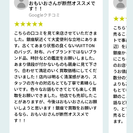
おもいおさんが断然オススメで
と
す！！
G
Googleクチコミ
★★★
★★★★★
こちらで
こちらの口コミを見て来店させていただきま
売ること
した。銀座駅近くて大変便利な立地にありま
トで事前
す。古くてあまり状態の良くないVUITTON
辺）を選ん
のバッグ、財布、ハイブランドではないブラ
銀座から徒
ンド品、時計などの鑑定をお願いしました。
にこちら
あまり値段が付かないものも親身に見て下さ
のお店も指輪
り、合わせて満足のいく買取価格にしてくだ
うお値段
さいました！店内は明るく清潔感があり、ス
数分の査定
タッフの方々の対応もとても丁寧で素晴らし
よりも高
いです。色々なお話もできてとても楽しく買
もとても
取をお願いできました。他店でも売却したこ
額のこと
とがありますが、今後はおもいおさんにお願
話など細か
いしようと思います！銀座で買取をお願いす
り、とて
るなら、おもいおさんが断然オススメで
売るとき
す！！
ます。