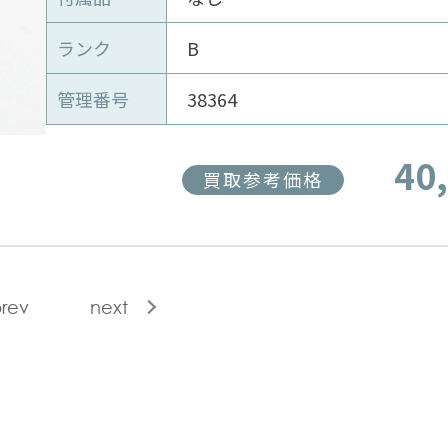
ランク
B
管理番号
38364
40
買取参考価格
rev
next