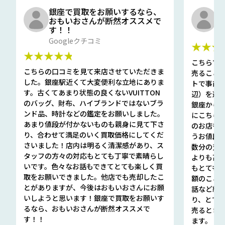
銀座で買取をお願いするなら、
口
おもいおさんが断然オススメで
と
す！！
G
Googleクチコミ
★★★
★★★★★
こちらで
こちらの口コミを見て来店させていただきま
売ること
した。銀座駅近くて大変便利な立地にありま
トで事前
す。古くてあまり状態の良くないVUITTON
辺）を選ん
のバッグ、財布、ハイブランドではないブラ
銀座から徒
ンド品、時計などの鑑定をお願いしました。
にこちら
あまり値段が付かないものも親身に見て下さ
のお店も指輪
り、合わせて満足のいく買取価格にしてくだ
うお値段
さいました！店内は明るく清潔感があり、ス
数分の査定
タッフの方々の対応もとても丁寧で素晴らし
よりも高
いです。色々なお話もできてとても楽しく買
もとても
取をお願いできました。他店でも売却したこ
額のこと
とがありますが、今後はおもいおさんにお願
話など細か
いしようと思います！銀座で買取をお願いす
り、とて
るなら、おもいおさんが断然オススメで
売るとき
す！！
ます。