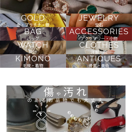
GOLD
JEWELRY
金・プラチナ・銀
宝石
BAG
ACCESSORIES
バッグ
アクセサリー・小物
WATCH
CLOTHES
時計
洋服・靴
KIMONO
ANTIQUES
毛皮・着物
骨董・美術
傷
汚れ
や
のあるお品物でも大丈夫