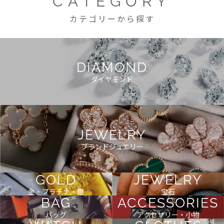
CATEGORY
カテゴリーから探す
DIAMOND
ダイヤモンド
JEWELRY
ブランドジュエリー
GOLD
JEWELRY
金・プラチナ・銀
宝石
BAG
ACCESSORIES
バッグ
アクセサリー・小物