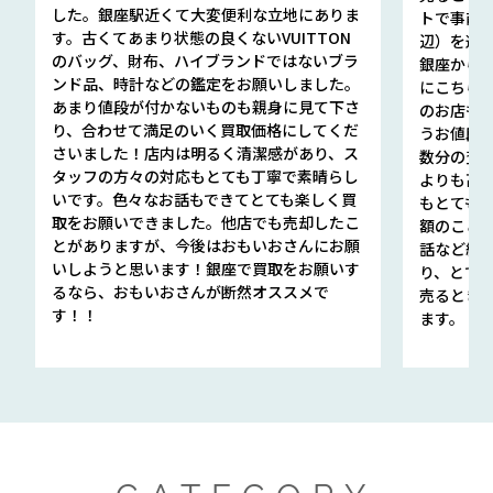
した。銀座駅近くて大変便利な立地にありま
トで事前
す。古くてあまり状態の良くないVUITTON
辺）を選ん
のバッグ、財布、ハイブランドではないブラ
銀座から徒
ンド品、時計などの鑑定をお願いしました。
にこちら
あまり値段が付かないものも親身に見て下さ
のお店も指輪
り、合わせて満足のいく買取価格にしてくだ
うお値段
さいました！店内は明るく清潔感があり、ス
数分の査定
タッフの方々の対応もとても丁寧で素晴らし
よりも高
いです。色々なお話もできてとても楽しく買
もとても
取をお願いできました。他店でも売却したこ
額のこと
とがありますが、今後はおもいおさんにお願
話など細か
いしようと思います！銀座で買取をお願いす
り、とて
るなら、おもいおさんが断然オススメで
売るとき
す！！
ます。