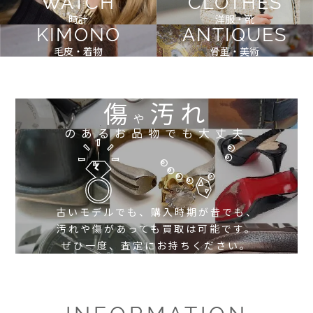
WATCH
CLOTHES
時計
洋服・靴
KIMONO
ANTIQUES
毛皮・着物
骨董・美術
傷
汚れ
や
のあるお品物でも大丈夫
古いモデルでも、購入時期が昔でも、
汚れや傷があっても買取は可能です。
ぜひ一度、査定にお持ちください。