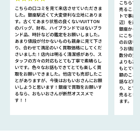
こちらで
こちらの口コミを見て来店させていただきま
売ること
した。銀座駅近くて大変便利な立地にありま
トで事前
す。古くてあまり状態の良くないVUITTON
辺）を選ん
のバッグ、財布、ハイブランドではないブラ
銀座から徒
ンド品、時計などの鑑定をお願いしました。
にこちら
あまり値段が付かないものも親身に見て下さ
のお店も指輪
り、合わせて満足のいく買取価格にしてくだ
うお値段
さいました！店内は明るく清潔感があり、ス
数分の査定
タッフの方々の対応もとても丁寧で素晴らし
よりも高
いです。色々なお話もできてとても楽しく買
もとても
取をお願いできました。他店でも売却したこ
額のこと
とがありますが、今後はおもいおさんにお願
話など細か
いしようと思います！銀座で買取をお願いす
り、とて
るなら、おもいおさんが断然オススメで
売るとき
す！！
ます。