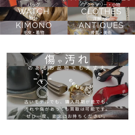
バッグ
アクセサリー・小物
WATCH
CLOTHES
時計
洋服・靴
KIMONO
ANTIQUES
毛皮・着物
骨董・美術
傷
汚れ
や
のあるお品物でも大丈夫
古いモデルでも、購入時期が昔でも、
汚れや傷があっても買取は可能です。
ぜひ一度、査定にお持ちください。