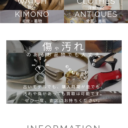
WATCH
CLOTHES
時計
洋服・靴
KIMONO
ANTIQUES
毛皮・着物
骨董・美術
傷
汚れ
や
のあるお品物でも大丈夫
古いモデルでも、購入時期が昔でも、
汚れや傷があっても買取は可能です。
ぜひ一度、査定にお持ちください。