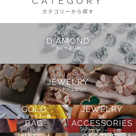
CATEGORY
カテゴリーから探す
DIAMOND
ダイヤモンド
JEWELRY
ブランドジュエリー
GOLD
JEWELRY
金・プラチナ・銀
宝石
BAG
ACCESSORIES
バッグ
アクセサリー・小物