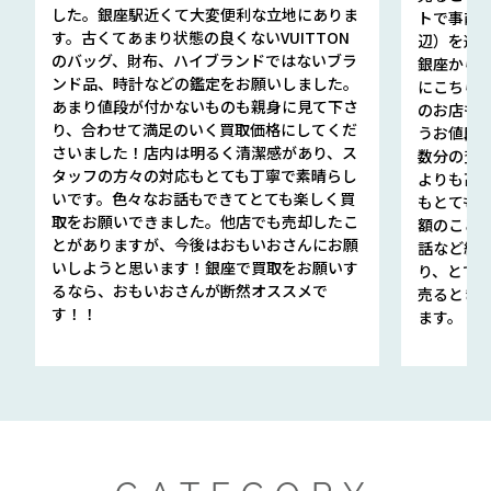
した。銀座駅近くて大変便利な立地にありま
トで事前
す。古くてあまり状態の良くないVUITTON
辺）を選ん
のバッグ、財布、ハイブランドではないブラ
銀座から徒
ンド品、時計などの鑑定をお願いしました。
にこちら
あまり値段が付かないものも親身に見て下さ
のお店も指輪
り、合わせて満足のいく買取価格にしてくだ
うお値段
さいました！店内は明るく清潔感があり、ス
数分の査定
タッフの方々の対応もとても丁寧で素晴らし
よりも高
いです。色々なお話もできてとても楽しく買
もとても
取をお願いできました。他店でも売却したこ
額のこと
とがありますが、今後はおもいおさんにお願
話など細か
いしようと思います！銀座で買取をお願いす
り、とて
るなら、おもいおさんが断然オススメで
売るとき
す！！
ます。