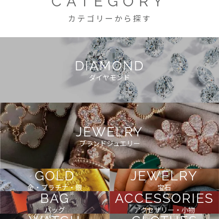
CATEGORY
カテゴリーから探す
DIAMOND
ダイヤモンド
JEWELRY
ブランドジュエリー
GOLD
JEWELRY
金・プラチナ・銀
宝石
BAG
ACCESSORIES
バッグ
アクセサリー・小物