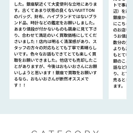
した。銀座駅近くて大変便利な立地にありま
トで事前
す。古くてあまり状態の良くないVUITTON
辺）を選ん
のバッグ、財布、ハイブランドではないブラ
銀座から徒
ンド品、時計などの鑑定をお願いしました。
にこちら
あまり値段が付かないものも親身に見て下さ
のお店も指輪
り、合わせて満足のいく買取価格にしてくだ
うお値段
さいました！店内は明るく清潔感があり、ス
数分の査定
タッフの方々の対応もとても丁寧で素晴らし
よりも高
いです。色々なお話もできてとても楽しく買
もとても
取をお願いできました。他店でも売却したこ
額のこと
とがありますが、今後はおもいおさんにお願
話など細か
いしようと思います！銀座で買取をお願いす
り、とて
るなら、おもいおさんが断然オススメで
売るとき
す！！
ます。