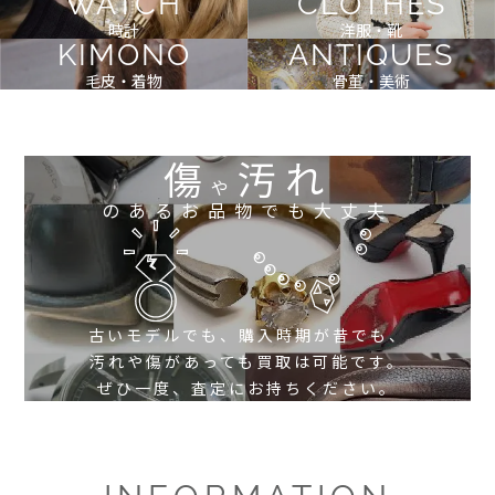
WATCH
CLOTHES
時計
洋服・靴
KIMONO
ANTIQUES
毛皮・着物
骨董・美術
傷
汚れ
や
のあるお品物でも大丈夫
古いモデルでも、購入時期が昔でも、
汚れや傷があっても買取は可能です。
ぜひ一度、査定にお持ちください。