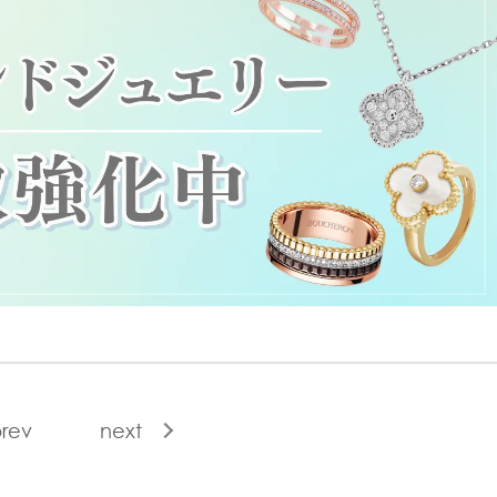
rev
next