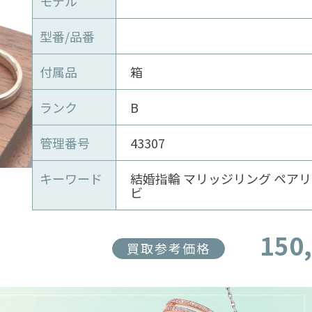
モデル
型番/品番
付属品
箱
ランク
B
管理番号
43307
キーワード
結婚指輪 マリッジリング ペアリ
ビ
150
買取参考価格