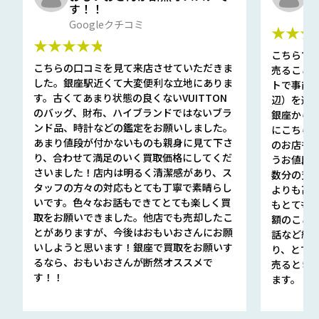
す！！
G
Googleクチコミ
★★★
★★★★★
こちらで
こちらの口コミを見て来店させていただきま
売ること
した。銀座駅近くて大変便利な立地にありま
トで事前
す。古くてあまり状態の良くないVUITTON
辺）を選ん
のバッグ、財布、ハイブランドではないブラ
銀座から徒
ンド品、時計などの鑑定をお願いしました。
にこちら
あまり値段が付かないものも親身に見て下さ
のお店も指輪
り、合わせて満足のいく買取価格にしてくだ
うお値段
さいました！店内は明るく清潔感があり、ス
数分の査定
タッフの方々の対応もとても丁寧で素晴らし
よりも高
いです。色々なお話もできてとても楽しく買
もとても
取をお願いできました。他店でも売却したこ
額のこと
とがありますが、今後はおもいおさんにお願
話など細か
いしようと思います！銀座で買取をお願いす
り、とて
るなら、おもいおさんが断然オススメで
売るとき
す！！
ます。