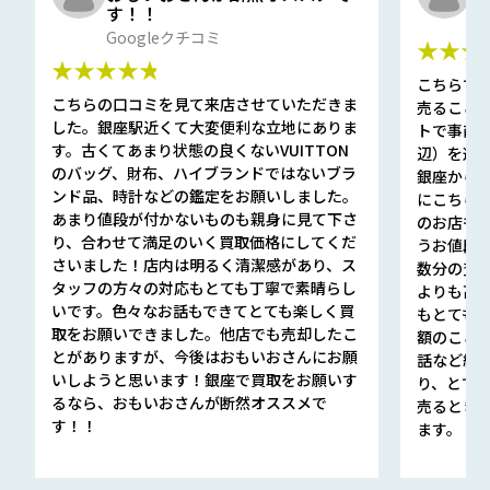
す！！
G
Googleクチコミ
★★★
★★★★★
こちらで
こちらの口コミを見て来店させていただきま
売ること
した。銀座駅近くて大変便利な立地にありま
トで事前
す。古くてあまり状態の良くないVUITTON
辺）を選ん
のバッグ、財布、ハイブランドではないブラ
銀座から徒
ンド品、時計などの鑑定をお願いしました。
にこちら
あまり値段が付かないものも親身に見て下さ
のお店も指輪
り、合わせて満足のいく買取価格にしてくだ
うお値段
さいました！店内は明るく清潔感があり、ス
数分の査定
タッフの方々の対応もとても丁寧で素晴らし
よりも高
いです。色々なお話もできてとても楽しく買
もとても
取をお願いできました。他店でも売却したこ
額のこと
とがありますが、今後はおもいおさんにお願
話など細か
いしようと思います！銀座で買取をお願いす
り、とて
るなら、おもいおさんが断然オススメで
売るとき
す！！
ます。