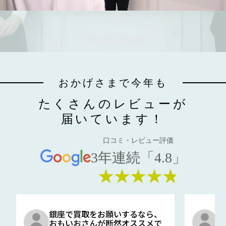
おかげさまで今年も
たくさんのレビューが
届いています！
口コミ・レビュー評価
3年連続「4.8」
★★★★★
銀座で買取をお願いするなら、
口
おもいおさんが断然オススメで
と