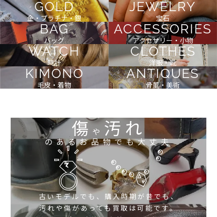
GOLD
JEWELRY
金・プラチナ・銀
宝石
BAG
ACCESSORIES
バッグ
アクセサリー・小物
WATCH
CLOTHES
時計
洋服・靴
KIMONO
ANTIQUES
毛皮・着物
骨董・美術
傷
汚れ
や
のあるお品物でも大丈夫
古いモデルでも、購入時期が昔でも、
汚れや傷があっても買取は可能です。