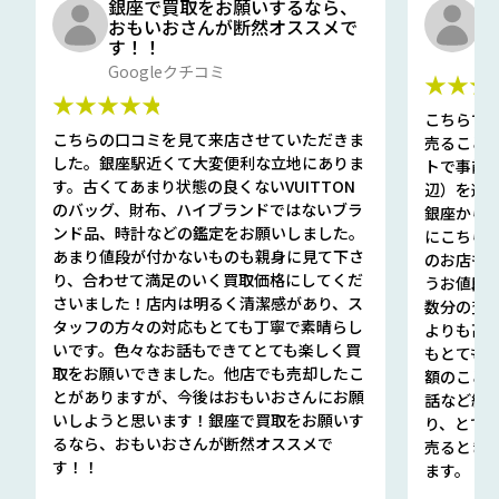
銀座で買取をお願いするなら、
口
おもいおさんが断然オススメで
と
す！！
G
Googleクチコミ
★★★
★★★★★
こちらで
こちらの口コミを見て来店させていただきま
売ること
した。銀座駅近くて大変便利な立地にありま
トで事前
す。古くてあまり状態の良くないVUITTON
辺）を選ん
のバッグ、財布、ハイブランドではないブラ
銀座から徒
ンド品、時計などの鑑定をお願いしました。
にこちら
あまり値段が付かないものも親身に見て下さ
のお店も指輪
り、合わせて満足のいく買取価格にしてくだ
うお値段
さいました！店内は明るく清潔感があり、ス
数分の査定
タッフの方々の対応もとても丁寧で素晴らし
よりも高
いです。色々なお話もできてとても楽しく買
もとても
取をお願いできました。他店でも売却したこ
額のこと
とがありますが、今後はおもいおさんにお願
話など細か
いしようと思います！銀座で買取をお願いす
り、とて
るなら、おもいおさんが断然オススメで
売るとき
す！！
ます。