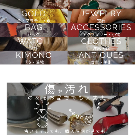
GOLD
JEWELRY
金・プラチナ・銀
宝石
BAG
ACCESSORIES
バッグ
アクセサリー・小物
WATCH
CLOTHES
時計
洋服・靴
KIMONO
ANTIQUES
毛皮・着物
骨董・美術
傷
汚れ
や
のあるお品物でも大丈夫
古いモデルでも、購入時期が昔でも、