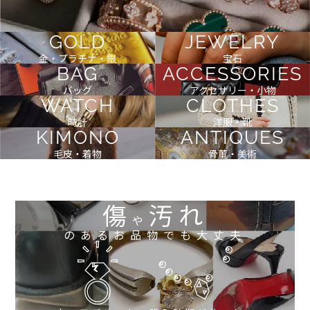
GOLD
JEWELRY
金・プラチナ・銀
宝石
BAG
ACCESSORIES
バッグ
アクセサリー・小物
WATCH
CLOTHES
時計
洋服・靴
KIMONO
ANTIQUES
毛皮・着物
骨董・美術
傷
汚れ
や
のあるお品物でも大丈夫