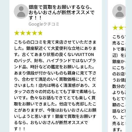
銀座で買取をお願いするなら、
口
おもいおさんが断然オススメで
と
す！！
G
Googleクチコミ
★★★
★★★★★
こちらで
こちらの口コミを見て来店させていただきま
売ること
した。銀座駅近くて大変便利な立地にありま
トで事前
す。古くてあまり状態の良くないVUITTON
辺）を選ん
のバッグ、財布、ハイブランドではないブラ
銀座から徒
ンド品、時計などの鑑定をお願いしました。
にこちら
あまり値段が付かないものも親身に見て下さ
のお店も指輪
り、合わせて満足のいく買取価格にしてくだ
うお値段
さいました！店内は明るく清潔感があり、ス
数分の査定
タッフの方々の対応もとても丁寧で素晴らし
よりも高
いです。色々なお話もできてとても楽しく買
もとても
取をお願いできました。他店でも売却したこ
額のこと
とがありますが、今後はおもいおさんにお願
話など細か
いしようと思います！銀座で買取をお願いす
り、とて
るなら、おもいおさんが断然オススメで
売るとき
す！！
ます。