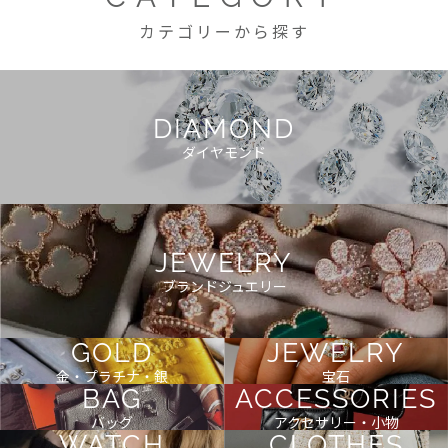
カテゴリーから探す
DIAMOND
ダイヤモンド
JEWELRY
ブランドジュエリー
GOLD
JEWELRY
金・プラチナ・銀
宝石
BAG
ACCESSORIES
バッグ
アクセサリー・小物
WATCH
CLOTHES