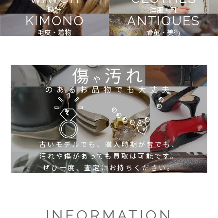
時計
洋服・靴
KIMONO
ANTIQUES
毛皮・着物
骨董・美術
傷
汚れ
や
のあるお品物でも大丈夫
古いモデルでも、購入時期が昔でも、
汚れや傷があっても買取は可能です。
ぜひ一度、査定にお持ちください。
INFORMATION