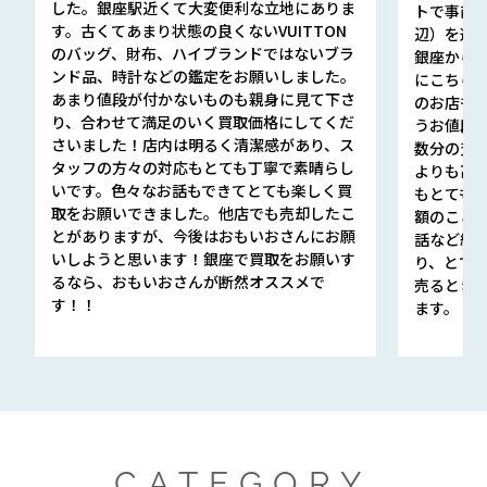
した。銀座駅近くて大変便利な立地にありま
トで事前
す。古くてあまり状態の良くないVUITTON
辺）を選ん
のバッグ、財布、ハイブランドではないブラ
銀座から徒
ンド品、時計などの鑑定をお願いしました。
にこちら
あまり値段が付かないものも親身に見て下さ
のお店も指輪
り、合わせて満足のいく買取価格にしてくだ
うお値段
さいました！店内は明るく清潔感があり、ス
数分の査定
タッフの方々の対応もとても丁寧で素晴らし
よりも高
いです。色々なお話もできてとても楽しく買
もとても
取をお願いできました。他店でも売却したこ
額のこと
とがありますが、今後はおもいおさんにお願
話など細か
いしようと思います！銀座で買取をお願いす
り、とて
るなら、おもいおさんが断然オススメで
売るとき
す！！
ます。
CATEGORY