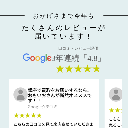
おかげさまで今年も
たくさんのレビューが
届いています！
口コミ・レビュー評価
3年連続「4.8」
★★★★★
銀座で買取をお願いするなら、
口
おもいおさんが断然オススメで
と
す！！
G
Googleクチコミ
★★★
★★★★★
こちらで
こちらの口コミを見て来店させていただきま
売ること