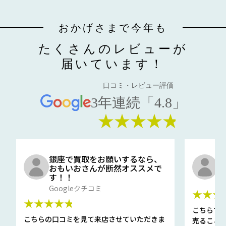
おかげさまで今年も
たくさんのレビューが
届いています！
口コミ・レビュー評価
3年連続「4.8」
★★★★★
銀座で買取をお願いするなら、
口
おもいおさんが断然オススメで
と
す！！
G
Googleクチコミ
★★★
★★★★★
こちらで
こちらの口コミを見て来店させていただきま
売ること