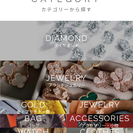
カテゴリーから探す
DIAMOND
ダイヤモンド
JEWELRY
ブランドジュエリー
GOLD
JEWELRY
金・プラチナ・銀
宝石
BAG
ACCESSORIES
バッグ
アクセサリー・小物
WATCH
CLOTHES