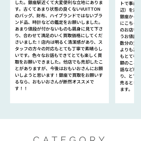
した。銀座駅近くて大変便利な立地にありま
トで事前
す。古くてあまり状態の良くないVUITTON
辺）を選ん
のバッグ、財布、ハイブランドではないブラ
銀座から徒
ンド品、時計などの鑑定をお願いしました。
にこちら
あまり値段が付かないものも親身に見て下さ
のお店も指輪
り、合わせて満足のいく買取価格にしてくだ
うお値段
さいました！店内は明るく清潔感があり、ス
数分の査定
タッフの方々の対応もとても丁寧で素晴らし
よりも高
いです。色々なお話もできてとても楽しく買
もとても
取をお願いできました。他店でも売却したこ
額のこと
とがありますが、今後はおもいおさんにお願
話など細か
いしようと思います！銀座で買取をお願いす
り、とて
るなら、おもいおさんが断然オススメで
売るとき
す！！
ます。
CATEGORY