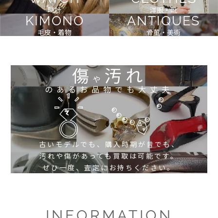
時計
洋服・靴
KIMONO
ANTIQUES
毛皮・着物
骨董・美術
傷
汚れ
や
のあるお品物でも大丈夫
古いモデルでも、購入時期が昔でも、
汚れや傷があっても買取は可能です。
ぜひ一度、査定にお持ちください。
INFORMATION