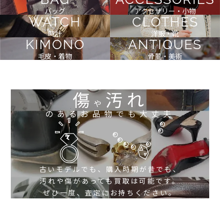
バッグ
アクセサリー・小物
WATCH
CLOTHES
時計
洋服・靴
KIMONO
ANTIQUES
毛皮・着物
骨董・美術
傷
汚れ
や
のあるお品物でも大丈夫
古いモデルでも、購入時期が昔でも、
汚れや傷があっても買取は可能です。
ぜひ一度、査定にお持ちください。