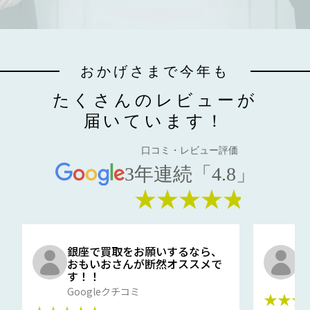
おかげさまで今年も
たくさんのレビューが
届いています！
口コミ・レビュー評価
3年連続「4.8」
★★★★★
銀座で買取をお願いするなら、
口
おもいおさんが断然オススメで
と
す！！
G
Googleクチコミ
★★★