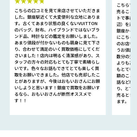
★★★★★
こちらで
こちらの口コミを見て来店させていただきま
売ること
した。銀座駅近くて大変便利な立地にありま
トで事前
す。古くてあまり状態の良くないVUITTON
辺）を選ん
のバッグ、財布、ハイブランドではないブラ
銀座から徒
ンド品、時計などの鑑定をお願いしました。
にこちら
あまり値段が付かないものも親身に見て下さ
のお店も指輪
り、合わせて満足のいく買取価格にしてくだ
うお値段
さいました！店内は明るく清潔感があり、ス
数分の査定
タッフの方々の対応もとても丁寧で素晴らし
よりも高
いです。色々なお話もできてとても楽しく買
もとても
取をお願いできました。他店でも売却したこ
額のこと
とがありますが、今後はおもいおさんにお願
話など細か
いしようと思います！銀座で買取をお願いす
り、とて
るなら、おもいおさんが断然オススメで
売るとき
す！！
ます。