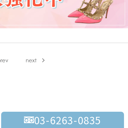
rev
next
03-6263-0835