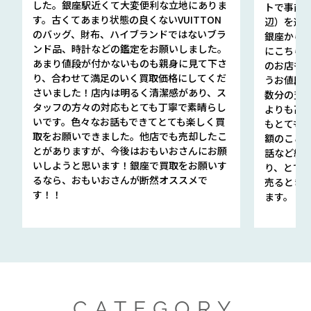
した。銀座駅近くて大変便利な立地にありま
トで事前
す。古くてあまり状態の良くないVUITTON
辺）を選ん
のバッグ、財布、ハイブランドではないブラ
銀座から徒
ンド品、時計などの鑑定をお願いしました。
にこちら
あまり値段が付かないものも親身に見て下さ
のお店も指輪
り、合わせて満足のいく買取価格にしてくだ
うお値段
さいました！店内は明るく清潔感があり、ス
数分の査定
タッフの方々の対応もとても丁寧で素晴らし
よりも高
いです。色々なお話もできてとても楽しく買
もとても
取をお願いできました。他店でも売却したこ
額のこと
とがありますが、今後はおもいおさんにお願
話など細か
いしようと思います！銀座で買取をお願いす
り、とて
るなら、おもいおさんが断然オススメで
売るとき
す！！
ます。
CATEGORY