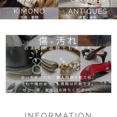
時計
洋服・靴
KIMONO
ANTIQUES
毛皮・着物
骨董・美術
傷
汚れ
や
のあるお品物でも大丈夫
古いモデルでも、購入時期が昔でも、
汚れや傷があっても買取は可能です。
ぜひ一度、査定にお持ちください。
INFORMATION