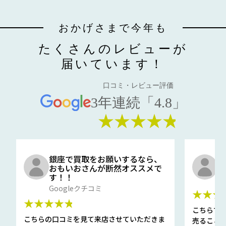
おかげさまで今年も
たくさんのレビューが
届いています！
口コミ・レビュー評価
3年連続「4.8」
★★★★★
銀座で買取をお願いするなら、
口
おもいおさんが断然オススメで
と
す！！
G
Googleクチコミ
★★★
★★★★★
こちらで
こちらの口コミを見て来店させていただきま
売ること