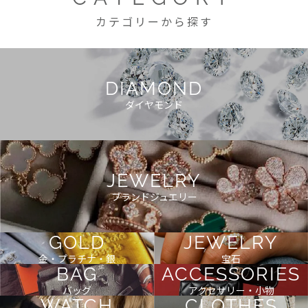
カテゴリーから探す
DIAMOND
ダイヤモンド
JEWELRY
ブランドジュエリー
GOLD
JEWELRY
金・プラチナ・銀
宝石
BAG
ACCESSORIES
バッグ
アクセサリー・小物
WATCH
CLOTHES