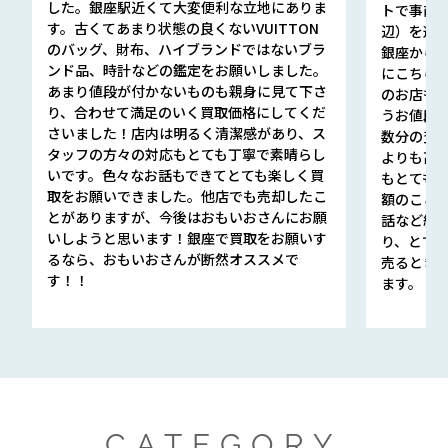
した。銀座駅近くて大変便利な立地にありま
トで事前
す。古くてあまり状態の良くないVUITTON
辺）を選ん
のバッグ、財布、ハイブランドではないブラ
銀座から徒
ンド品、時計などの鑑定をお願いしました。
にこちら
あまり値段が付かないものも親身に見て下さ
のお店も指輪
り、合わせて満足のいく買取価格にしてくだ
うお値段
さいました！店内は明るく清潔感があり、ス
数分の査定
タッフの方々の対応もとても丁寧で素晴らし
よりも高
いです。色々なお話もできてとても楽しく買
もとても
取をお願いできました。他店でも売却したこ
額のこと
とがありますが、今後はおもいおさんにお願
話など細か
いしようと思います！銀座で買取をお願いす
り、とて
るなら、おもいおさんが断然オススメで
売るとき
す！！
ます。
CATEGORY