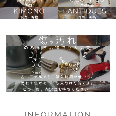
時計
洋服・靴
KIMONO
ANTIQUES
毛皮・着物
骨董・美術
傷
汚れ
や
のあるお品物でも大丈夫
古いモデルでも、購入時期が昔でも、
汚れや傷があっても買取は可能です。
ぜひ一度、査定にお持ちください。
INFORMATION