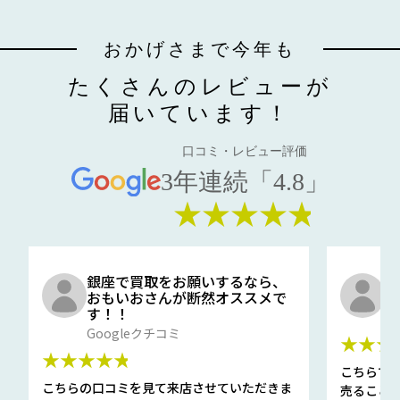
おかげさまで今年も
たくさんのレビューが
届いています！
口コミ・レビュー評価
3年連続「4.8」
★★★★★
銀座で買取をお願いするなら、
口
おもいおさんが断然オススメで
と
す！！
G
Googleクチコミ
★★★
★★★★★
こちらで
こちらの口コミを見て来店させていただきま
売ること