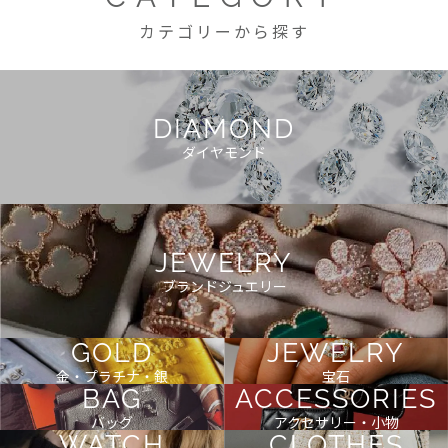
カテゴリーから探す
DIAMOND
ダイヤモンド
JEWELRY
ブランドジュエリー
GOLD
JEWELRY
金・プラチナ・銀
宝石
BAG
ACCESSORIES
バッグ
アクセサリー・小物
WATCH
CLOTHES