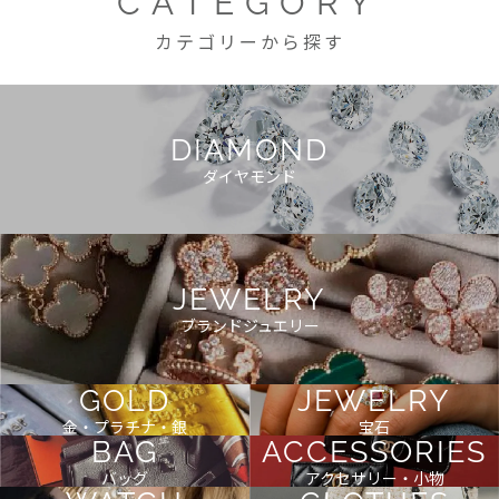
CATEGORY
カテゴリーから探す
DIAMOND
ダイヤモンド
JEWELRY
ブランドジュエリー
GOLD
JEWELRY
金・プラチナ・銀
宝石
BAG
ACCESSORIES
バッグ
アクセサリー・小物