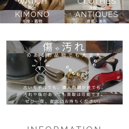
WATCH
CLOTHES
時計
洋服・靴
KIMONO
ANTIQUES
毛皮・着物
骨董・美術
傷
汚れ
や
のあるお品物でも大丈夫
古いモデルでも、購入時期が昔でも、
汚れや傷があっても買取は可能です。
ぜひ一度、査定にお持ちください。