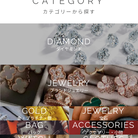
CATEGORY
カテゴリーから探す
DIAMOND
ダイヤモンド
JEWELRY
ブランドジュエリー
GOLD
JEWELRY
金・プラチナ・銀
宝石
BAG
ACCESSORIES
バッグ
アクセサリー・小物