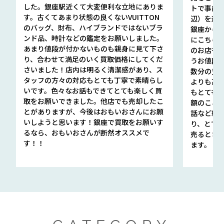
した。銀座駅近くて大変便利な立地にありま
トで事前
す。古くてあまり状態の良くないVUITTON
辺）を選ん
のバッグ、財布、ハイブランドではないブラ
銀座から徒
ンド品、時計などの鑑定をお願いしました。
にこちら
あまり値段が付かないものも親身に見て下さ
のお店も指輪
り、合わせて満足のいく買取価格にしてくだ
うお値段
さいました！店内は明るく清潔感があり、ス
数分の査定
タッフの方々の対応もとても丁寧で素晴らし
よりも高
いです。色々なお話もできてとても楽しく買
もとても
取をお願いできました。他店でも売却したこ
額のこと
とがありますが、今後はおもいおさんにお願
話など細か
いしようと思います！銀座で買取をお願いす
り、とて
るなら、おもいおさんが断然オススメで
売るとき
す！！
ます。