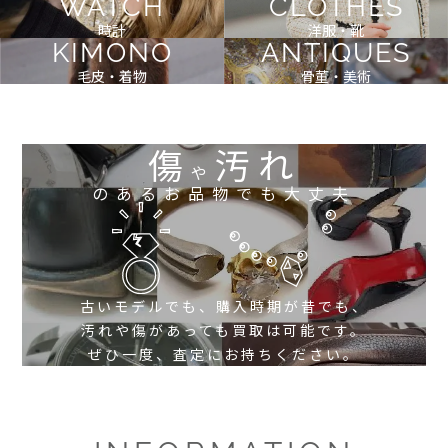
WATCH
CLOTHES
時計
洋服・靴
KIMONO
ANTIQUES
毛皮・着物
骨董・美術
傷
汚れ
や
のあるお品物でも大丈夫
古いモデルでも、購入時期が昔でも、
汚れや傷があっても買取は可能です。
ぜひ一度、査定にお持ちください。