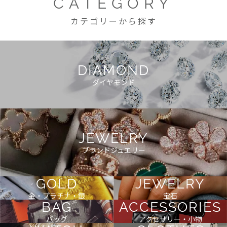
CATEGORY
カテゴリーから探す
DIAMOND
ダイヤモンド
JEWELRY
ブランドジュエリー
GOLD
JEWELRY
金・プラチナ・銀
宝石
BAG
ACCESSORIES
バッグ
アクセサリー・小物