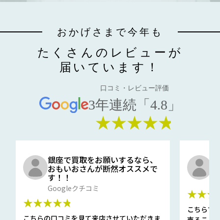
おかげさまで今年も
たくさんのレビューが
届いています！
口コミ・レビュー評価
3年連続「4.8」
★★★★★
銀座で買取をお願いするなら、
口
おもいおさんが断然オススメで
と
す！！
G
Googleクチコミ
★★★
★★★★★
こちらで
こちらの口コミを見て来店させていただきま
売ること