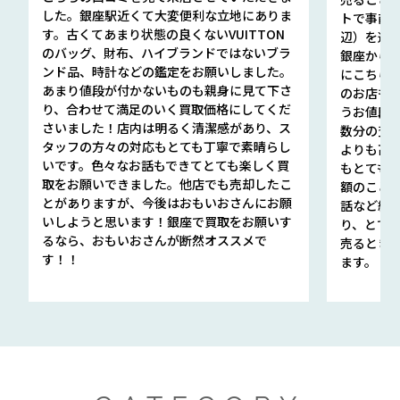
した。銀座駅近くて大変便利な立地にありま
トで事前
す。古くてあまり状態の良くないVUITTON
辺）を選ん
のバッグ、財布、ハイブランドではないブラ
銀座から徒
ンド品、時計などの鑑定をお願いしました。
にこちら
あまり値段が付かないものも親身に見て下さ
のお店も指輪
り、合わせて満足のいく買取価格にしてくだ
うお値段
さいました！店内は明るく清潔感があり、ス
数分の査定
タッフの方々の対応もとても丁寧で素晴らし
よりも高
いです。色々なお話もできてとても楽しく買
もとても
取をお願いできました。他店でも売却したこ
額のこと
とがありますが、今後はおもいおさんにお願
話など細か
いしようと思います！銀座で買取をお願いす
り、とて
るなら、おもいおさんが断然オススメで
売るとき
す！！
ます。