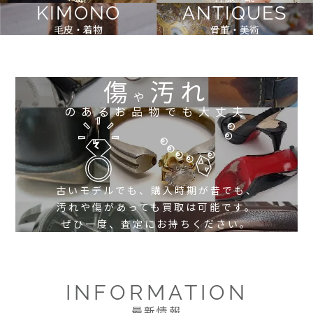
KIMONO
ANTIQUES
毛皮・着物
骨董・美術
傷
汚れ
や
のあるお品物でも大丈夫
古いモデルでも、購入時期が昔でも、
汚れや傷があっても買取は可能です。
ぜひ一度、査定にお持ちください。
INFORMATION
最新情報