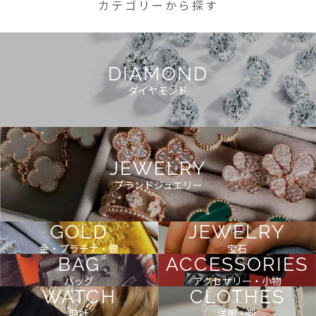
カテゴリーから探す
DIAMOND
ダイヤモンド
JEWELRY
ブランドジュエリー
GOLD
JEWELRY
金・プラチナ・銀
宝石
BAG
ACCESSORIES
バッグ
アクセサリー・小物
WATCH
CLOTHES
時計
洋服・靴