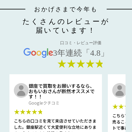
おかげさまで今年も
たくさんのレビューが
届いています！
口コミ・レビュー評価
3年連続「4.8」
★★★★★
銀座で買取をお願いするなら、
口
おもいおさんが断然オススメで
と
す！！
G
Googleクチコミ
★★★
★★★★★
こちらで
こちらの口コミを見て来店させていただきま
売ること
した。銀座駅近くて大変便利な立地にありま
トで事前