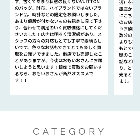
す。古くてあまり状態の良くないVUITTON
辺）を選ん
のバッグ、財布、ハイブランドではないブラ
銀座から徒
ンド品、時計などの鑑定をお願いしました。
にこちら
あまり値段が付かないものも親身に見て下さ
のお店も指輪
り、合わせて満足のいく買取価格にしてくだ
うお値段
さいました！店内は明るく清潔感があり、ス
数分の査定
タッフの方々の対応もとても丁寧で素晴らし
よりも高
いです。色々なお話もできてとても楽しく買
もとても
取をお願いできました。他店でも売却したこ
額のこと
とがありますが、今後はおもいおさんにお願
話など細か
いしようと思います！銀座で買取をお願いす
り、とて
るなら、おもいおさんが断然オススメで
売るとき
す！！
ます。
CATEGORY