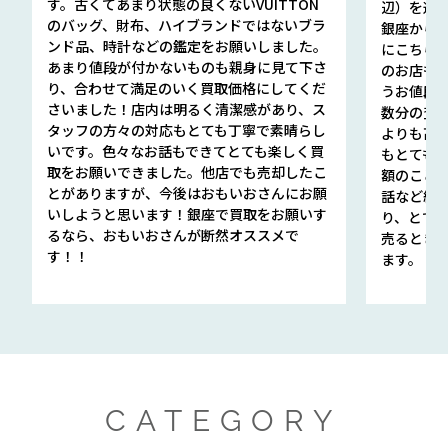
す。古くてあまり状態の良くないVUITTON
辺）を選ん
のバッグ、財布、ハイブランドではないブラ
銀座から徒
ンド品、時計などの鑑定をお願いしました。
にこちら
あまり値段が付かないものも親身に見て下さ
のお店も指輪
り、合わせて満足のいく買取価格にしてくだ
うお値段
さいました！店内は明るく清潔感があり、ス
数分の査定
タッフの方々の対応もとても丁寧で素晴らし
よりも高
いです。色々なお話もできてとても楽しく買
もとても
取をお願いできました。他店でも売却したこ
額のこと
とがありますが、今後はおもいおさんにお願
話など細か
いしようと思います！銀座で買取をお願いす
り、とて
るなら、おもいおさんが断然オススメで
売るとき
す！！
ます。
CATEGORY