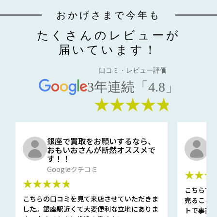
おかげさまで今年も
たくさんのレビューが
届いています！
口コミ・レビュー評価
3年連続「4.8」
★★★★★
銀座で買取をお願いするなら、
口
おもいおさんが断然オススメで
と
す！！
G
Googleクチコミ
★★★
★★★★★
こちらで
こちらの口コミを見て来店させていただきま
売ること
した。銀座駅近くて大変便利な立地にありま
トで事前