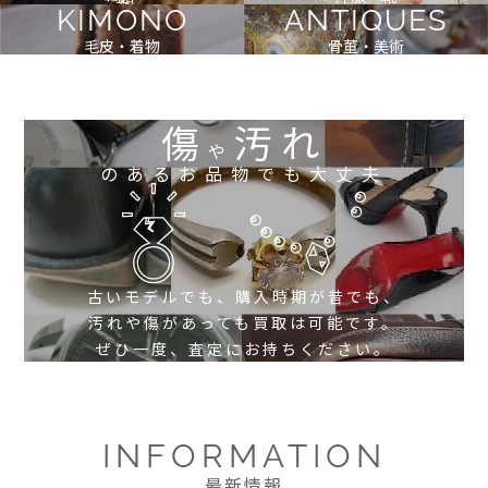
KIMONO
ANTIQUES
毛皮・着物
骨董・美術
傷
汚れ
や
のあるお品物でも大丈夫
古いモデルでも、購入時期が昔でも、
汚れや傷があっても買取は可能です。
ぜひ一度、査定にお持ちください。
INFORMATION
最新情報