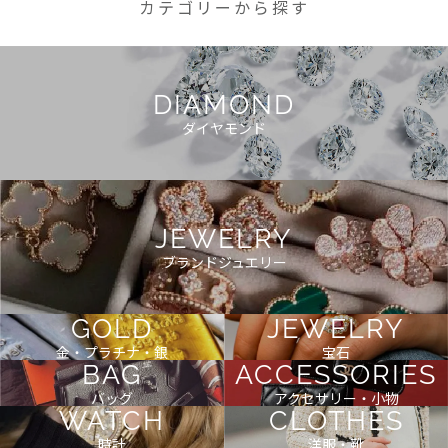
カテゴリーから探す
DIAMOND
ダイヤモンド
JEWELRY
ブランドジュエリー
GOLD
JEWELRY
金・プラチナ・銀
宝石
BAG
ACCESSORIES
バッグ
アクセサリー・小物
WATCH
CLOTHES
時計
洋服・靴