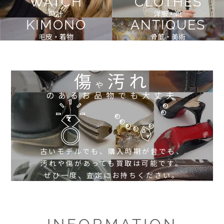
WATCH
CLOTHES
時計
洋服・靴
KIMONO
ANTIQUES
毛皮・着物
骨董・美術
傷
汚れ
や
のあるお品物でも大丈夫
古いモデルでも、購入時期が昔でも、
汚れや傷があっても買取は可能です。
ぜひ一度、査定にお持ちください。