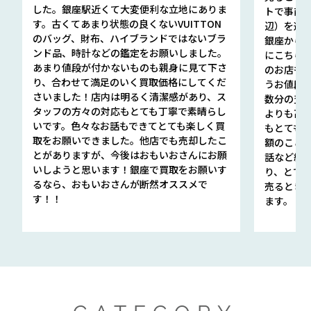
した。銀座駅近くて大変便利な立地にありま
トで事前
す。古くてあまり状態の良くないVUITTON
辺）を選ん
のバッグ、財布、ハイブランドではないブラ
銀座から徒
ンド品、時計などの鑑定をお願いしました。
にこちら
あまり値段が付かないものも親身に見て下さ
のお店も指輪
り、合わせて満足のいく買取価格にしてくだ
うお値段
さいました！店内は明るく清潔感があり、ス
数分の査定
タッフの方々の対応もとても丁寧で素晴らし
よりも高
いです。色々なお話もできてとても楽しく買
もとても
取をお願いできました。他店でも売却したこ
額のこと
とがありますが、今後はおもいおさんにお願
話など細か
いしようと思います！銀座で買取をお願いす
り、とて
るなら、おもいおさんが断然オススメで
売るとき
す！！
ます。