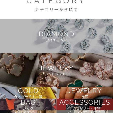
CATEGORY
カテゴリーから探す
DIAMOND
ダイヤモンド
JEWELRY
ブランドジュエリー
GOLD
JEWELRY
金・プラチナ・銀
宝石
BAG
ACCESSORIES
バッグ
アクセサリー・小物