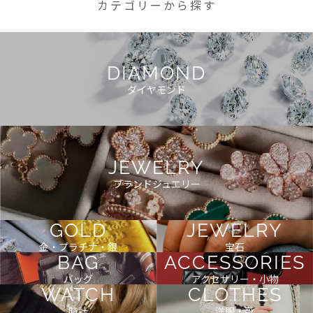
カテゴリーから探す
DIAMOND
ダイヤモンド
JEWELRY
ブランドジュエリー
GOLD
JEWELRY
金・プラチナ・銀
宝石
BAG
ACCESSORIES
バッグ
アクセサリー・小物
WATCH
CLOTHES
時計
洋服・靴