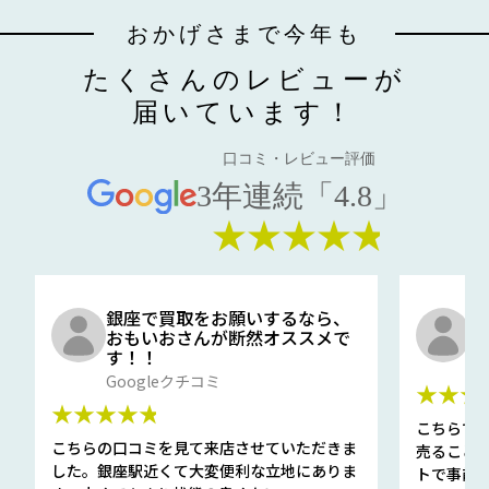
おかげさまで今年も
たくさんのレビューが
届いています！
口コミ・レビュー評価
3年連続「4.8」
★★★★★
銀座で買取をお願いするなら、
口
おもいおさんが断然オススメで
と
す！！
G
Googleクチコミ
★★★
★★★★★
こちらで
こちらの口コミを見て来店させていただきま
売ること
した。銀座駅近くて大変便利な立地にありま
トで事前