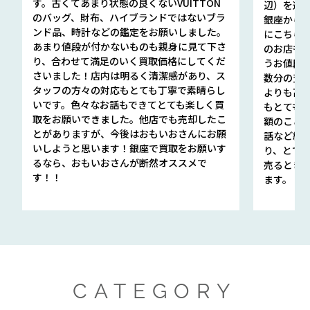
す。古くてあまり状態の良くないVUITTON
辺）を選ん
のバッグ、財布、ハイブランドではないブラ
銀座から徒
ンド品、時計などの鑑定をお願いしました。
にこちら
あまり値段が付かないものも親身に見て下さ
のお店も指輪
り、合わせて満足のいく買取価格にしてくだ
うお値段
さいました！店内は明るく清潔感があり、ス
数分の査定
タッフの方々の対応もとても丁寧で素晴らし
よりも高
いです。色々なお話もできてとても楽しく買
もとても
取をお願いできました。他店でも売却したこ
額のこと
とがありますが、今後はおもいおさんにお願
話など細か
いしようと思います！銀座で買取をお願いす
り、とて
るなら、おもいおさんが断然オススメで
売るとき
す！！
ます。
CATEGORY