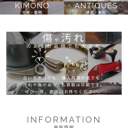
KIMONO
ANTIQUES
毛皮・着物
骨董・美術
傷
汚れ
や
のあるお品物でも大丈夫
古いモデルでも、購入時期が昔でも、
汚れや傷があっても買取は可能です。
ぜひ一度、査定にお持ちください。
INFORMATION
最新情報