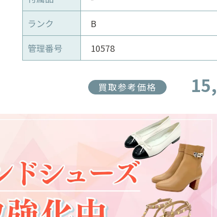
ランク
B
管理番号
10578
15
買取参考価格