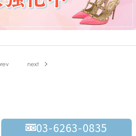
rev
next
03-6263-0835