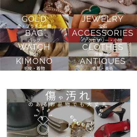
GOLD
JEWELRY
金・プラチナ・銀
宝石
BAG
ACCESSORIES
バッグ
アクセサリー・小物
WATCH
CLOTHES
時計
洋服・靴
KIMONO
ANTIQUES
毛皮・着物
骨董・美術
傷
汚れ
や
のあるお品物でも大丈夫