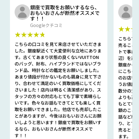
銀座で買取をお願いするなら、
口
おもいおさんが断然オススメで
と
す！！
G
Googleクチコミ
★★★
★★★★★
こちらで
こちらの口コミを見て来店させていただきま
売ること
した。銀座駅近くて大変便利な立地にありま
トで事前
す。古くてあまり状態の良くないVUITTON
辺）を選ん
のバッグ、財布、ハイブランドではないブラ
銀座から徒
ンド品、時計などの鑑定をお願いしました。
にこちら
あまり値段が付かないものも親身に見て下さ
のお店も指輪
り、合わせて満足のいく買取価格にしてくだ
うお値段
さいました！店内は明るく清潔感があり、ス
数分の査定
タッフの方々の対応もとても丁寧で素晴らし
よりも高
いです。色々なお話もできてとても楽しく買
もとても
取をお願いできました。他店でも売却したこ
額のこと
とがありますが、今後はおもいおさんにお願
話など細か
いしようと思います！銀座で買取をお願いす
り、とて
るなら、おもいおさんが断然オススメで
売るとき
す！！
ます。