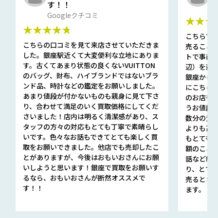
す！！
G
Googleクチコミ
★★★
★★★★★
こちらで
こちらの口コミを見て来店させていただきま
売ること
した。銀座駅近くて大変便利な立地にありま
トで事前
す。古くてあまり状態の良くないVUITTON
辺）を選ん
のバッグ、財布、ハイブランドではないブラ
銀座から徒
ンド品、時計などの鑑定をお願いしました。
にこちら
あまり値段が付かないものも親身に見て下さ
のお店も指輪
り、合わせて満足のいく買取価格にしてくだ
うお値段
さいました！店内は明るく清潔感があり、ス
数分の査定
タッフの方々の対応もとても丁寧で素晴らし
よりも高
いです。色々なお話もできてとても楽しく買
もとても
取をお願いできました。他店でも売却したこ
額のこと
とがありますが、今後はおもいおさんにお願
話など細か
いしようと思います！銀座で買取をお願いす
り、とて
るなら、おもいおさんが断然オススメで
売るとき
す！！
ます。