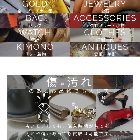
GOLD
JEWELRY
金・プラチナ・銀
宝石
BAG
ACCESSORIES
バッグ
アクセサリー・小物
WATCH
CLOTHES
時計
洋服・靴
KIMONO
ANTIQUES
毛皮・着物
骨董・美術
傷
汚れ
や
のあるお品物でも大丈夫
古いモデルでも、購入時期が昔でも、
汚れや傷があっても買取は可能です。