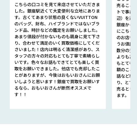
こちらの口コミを見て来店させていただきま
売ること
した。銀座駅近くて大変便利な立地にありま
トで事前
す。古くてあまり状態の良くないVUITTON
辺）を選ん
のバッグ、財布、ハイブランドではないブラ
銀座から徒
ンド品、時計などの鑑定をお願いしました。
にこちら
あまり値段が付かないものも親身に見て下さ
のお店も指輪
り、合わせて満足のいく買取価格にしてくだ
うお値段
さいました！店内は明るく清潔感があり、ス
数分の査定
タッフの方々の対応もとても丁寧で素晴らし
よりも高
いです。色々なお話もできてとても楽しく買
もとても
取をお願いできました。他店でも売却したこ
額のこと
とがありますが、今後はおもいおさんにお願
話など細か
いしようと思います！銀座で買取をお願いす
り、とて
るなら、おもいおさんが断然オススメで
売るとき
す！！
ます。