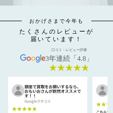
おかげさまで今年も
たくさんのレビューが
届いています！
口コミ・レビュー評価
3年連続「4.8」
★★★★★
銀座で買取をお願いするなら、
口
おもいおさんが断然オススメで
と
す！！
G
Googleクチコミ
★★★
★★★★★
こちらで