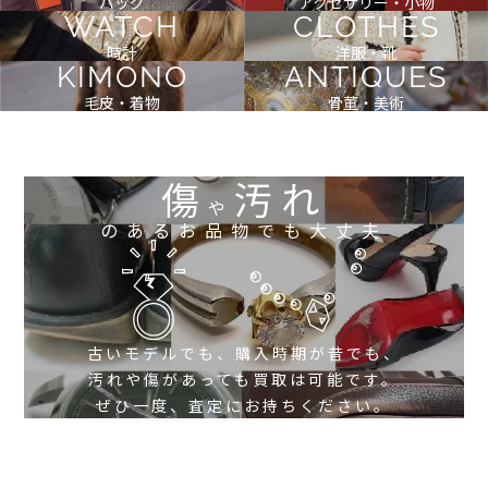
バッグ
アクセサリー・小物
WATCH
CLOTHES
時計
洋服・靴
KIMONO
ANTIQUES
毛皮・着物
骨董・美術
傷
汚れ
や
のあるお品物でも大丈夫
古いモデルでも、購入時期が昔でも、
汚れや傷があっても買取は可能です。
ぜひ一度、査定にお持ちください。