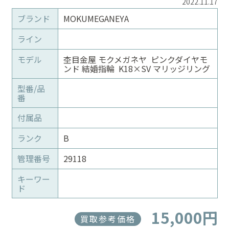
2022.11.17
ブランド
MOKUMEGANEYA
ライン
モデル
杢目金屋 モクメガネヤ ピンクダイヤモ
ンド 結婚指輪 K18×SV マリッジリング
型番/品
番
付属品
ランク
B
管理番号
29118
キーワー
ド
15,000円
買取参考価格