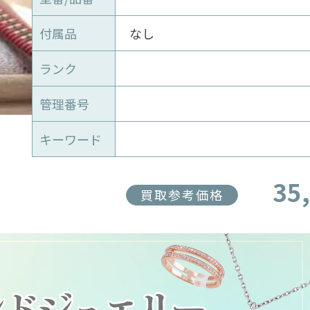
付属品
なし
ランク
管理番号
キーワード
35
買取参考価格