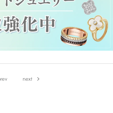
rev
next