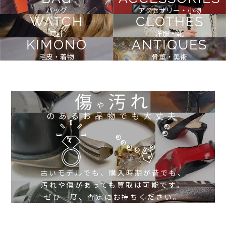
バッグ
アクセサリー・小物
WATCH
CLOTHES
時計
洋服・靴
KIMONO
ANTIQUES
毛皮・着物
骨董・美術
傷
汚れ
や
のあるお品物でも大丈夫
古いモデルでも、購入時期が昔でも、
汚れや傷があっても買取は可能です。
ぜひ一度、査定にお持ちください。