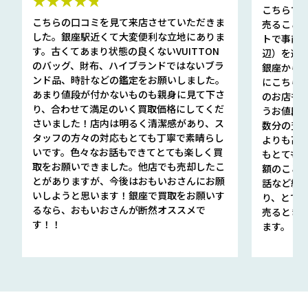
★★★★★
こちらで
こちらの口コミを見て来店させていただきま
売ること
した。銀座駅近くて大変便利な立地にありま
トで事前
す。古くてあまり状態の良くないVUITTON
辺）を選ん
のバッグ、財布、ハイブランドではないブラ
銀座から徒
ンド品、時計などの鑑定をお願いしました。
にこちら
あまり値段が付かないものも親身に見て下さ
のお店も指輪
り、合わせて満足のいく買取価格にしてくだ
うお値段
さいました！店内は明るく清潔感があり、ス
数分の査定
タッフの方々の対応もとても丁寧で素晴らし
よりも高
いです。色々なお話もできてとても楽しく買
もとても
取をお願いできました。他店でも売却したこ
額のこと
とがありますが、今後はおもいおさんにお願
話など細か
いしようと思います！銀座で買取をお願いす
り、とて
るなら、おもいおさんが断然オススメで
売るとき
す！！
ます。