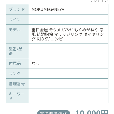
2023.01.23
ブランド
MOKUMEGANEYA
ライン
モデル
杢目金屋 モクメガネヤ もくめがねや 恋
風 結婚指輪 マリッジリング ダイヤリン
グ K18 SV コンビ
型番/品
番
付属品
なし
ランク
管理番号
キーワー
ド
10,000円
買取参考価格