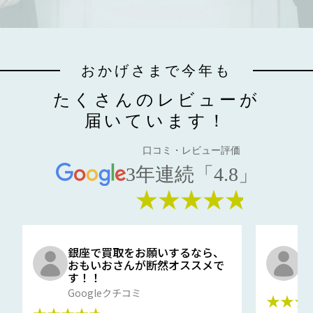
おかげさまで今年も
たくさんのレビューが
届いています！
口コミ・レビュー評価
3年連続「4.8」
★★★★★
銀座で買取をお願いするなら、
口
おもいおさんが断然オススメで
と
す！！
G
Googleクチコミ
★★★