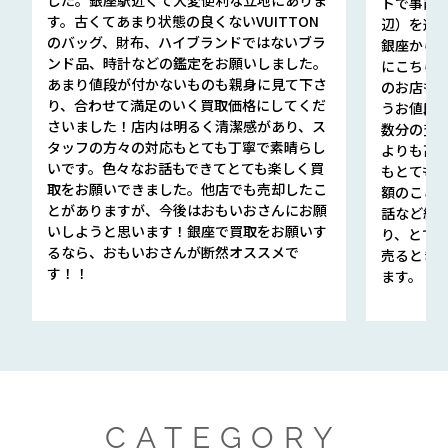
トで事前
す。古くてあまり状態の良くないVUITTON
辺）を選ん
のバッグ、財布、ハイブランドではないブラ
銀座から徒
ンド品、時計などの鑑定をお願いしました。
にこちら
あまり値段が付かないものも親身に見て下さ
のお店も指輪
り、合わせて満足のいく買取価格にしてくだ
うお値段
さいました！店内は明るく清潔感があり、ス
数分の査定
タッフの方々の対応もとても丁寧で素晴らし
よりも高
いです。色々なお話もできてとても楽しく買
もとても
取をお願いできました。他店でも売却したこ
額のこと
とがありますが、今後はおもいおさんにお願
話など細か
いしようと思います！銀座で買取をお願いす
り、とて
るなら、おもいおさんが断然オススメで
売るとき
す！！
ます。
CATEGORY