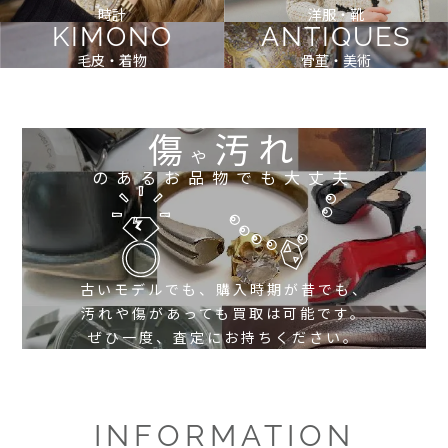
時計
洋服・靴
KIMONO
ANTIQUES
毛皮・着物
骨董・美術
傷
汚れ
や
のあるお品物でも大丈夫
古いモデルでも、購入時期が昔でも、
汚れや傷があっても買取は可能です。
ぜひ一度、査定にお持ちください。
INFORMATION