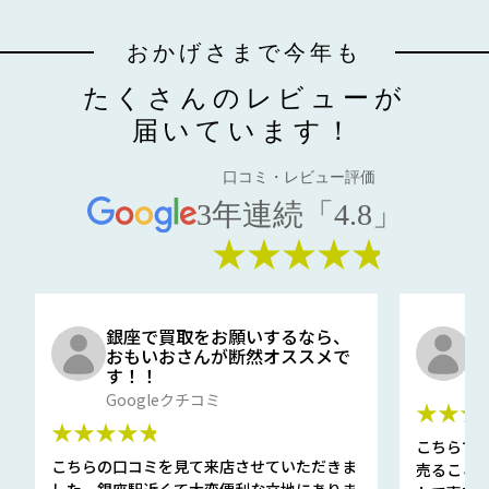
おかげさまで今年も
たくさんのレビューが
届いています！
口コミ・レビュー評価
3年連続「4.8」
★★★★★
銀座で買取をお願いするなら、
口
おもいおさんが断然オススメで
と
す！！
G
Googleクチコミ
★★★
★★★★★
こちらで
こちらの口コミを見て来店させていただきま
売ること
した。銀座駅近くて大変便利な立地にありま