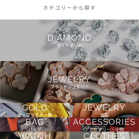
カテゴリーから探す
DIAMOND
ダイヤモンド
JEWELRY
ブランドジュエリー
GOLD
JEWELRY
金・プラチナ・銀
宝石
BAG
ACCESSORIES
バッグ
アクセサリー・小物
WATCH
CLOTHES