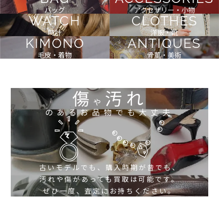
バッグ
アクセサリー・小物
WATCH
CLOTHES
時計
洋服・靴
KIMONO
ANTIQUES
毛皮・着物
骨董・美術
傷
汚れ
や
のあるお品物でも大丈夫
古いモデルでも、購入時期が昔でも、
汚れや傷があっても買取は可能です。
ぜひ一度、査定にお持ちください。