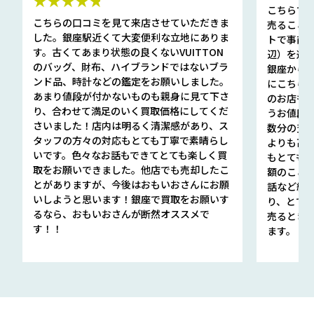
★★★★★
こちらで
こちらの口コミを見て来店させていただきま
売ること
した。銀座駅近くて大変便利な立地にありま
トで事前
す。古くてあまり状態の良くないVUITTON
辺）を選ん
のバッグ、財布、ハイブランドではないブラ
銀座から徒
ンド品、時計などの鑑定をお願いしました。
にこちら
あまり値段が付かないものも親身に見て下さ
のお店も指輪
り、合わせて満足のいく買取価格にしてくだ
うお値段
さいました！店内は明るく清潔感があり、ス
数分の査定
タッフの方々の対応もとても丁寧で素晴らし
よりも高
いです。色々なお話もできてとても楽しく買
もとても
取をお願いできました。他店でも売却したこ
額のこと
とがありますが、今後はおもいおさんにお願
話など細か
いしようと思います！銀座で買取をお願いす
り、とて
るなら、おもいおさんが断然オススメで
売るとき
す！！
ます。