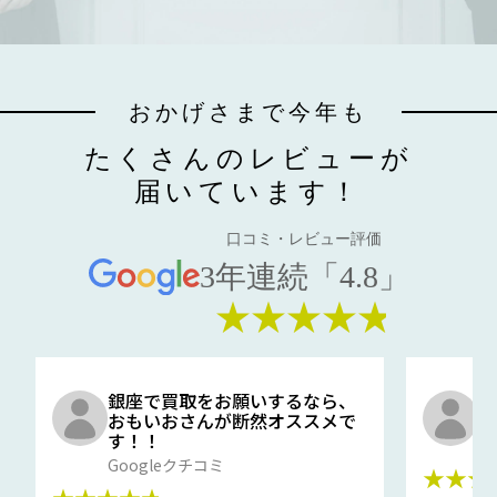
おかげさまで今年も
たくさんのレビューが
届いています！
口コミ・レビュー評価
3年連続「4.8」
★★★★★
銀座で買取をお願いするなら、
口
おもいおさんが断然オススメで
と
す！！
G
Googleクチコミ
★★★