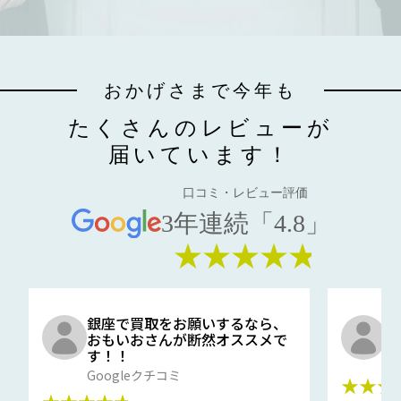
おかげさまで今年も
たくさんのレビューが
届いています！
口コミ・レビュー評価
3年連続「4.8」
★★★★★
銀座で買取をお願いするなら、
口
おもいおさんが断然オススメで
と
す！！
G
Googleクチコミ
★★★