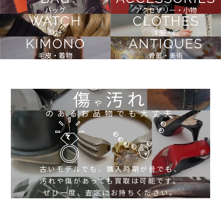
バッグ
アクセサリー・小物
WATCH
CLOTHES
時計
洋服・靴
KIMONO
ANTIQUES
毛皮・着物
骨董・美術
傷
汚れ
や
のあるお品物でも大丈夫
古いモデルでも、購入時期が昔でも、
汚れや傷があっても買取は可能です。
ぜひ一度、査定にお持ちください。