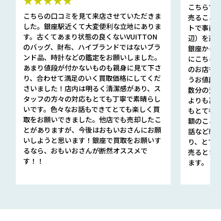
★★★★★
こちらで
こちらの口コミを見て来店させていただきま
売ること
した。銀座駅近くて大変便利な立地にありま
トで事前
す。古くてあまり状態の良くないVUITTON
辺）を選ん
のバッグ、財布、ハイブランドではないブラ
銀座から徒
ンド品、時計などの鑑定をお願いしました。
にこちら
あまり値段が付かないものも親身に見て下さ
のお店も指輪
り、合わせて満足のいく買取価格にしてくだ
うお値段
さいました！店内は明るく清潔感があり、ス
数分の査定
タッフの方々の対応もとても丁寧で素晴らし
よりも高
いです。色々なお話もできてとても楽しく買
もとても
取をお願いできました。他店でも売却したこ
額のこと
とがありますが、今後はおもいおさんにお願
話など細か
いしようと思います！銀座で買取をお願いす
り、とて
るなら、おもいおさんが断然オススメで
売るとき
す！！
ます。