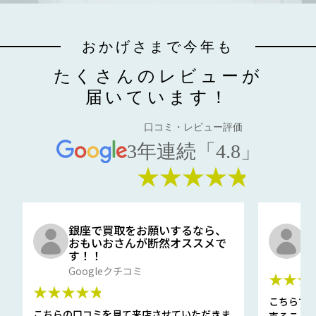
おかげさまで今年も
たくさんのレビューが
届いています！
口コミ・レビュー評価
3年連続「4.8」
★★★★★
銀座で買取をお願いするなら、
口
おもいおさんが断然オススメで
と
す！！
G
Googleクチコミ
★★★
★★★★★
こちらで
こちらの口コミを見て来店させていただきま
売ること