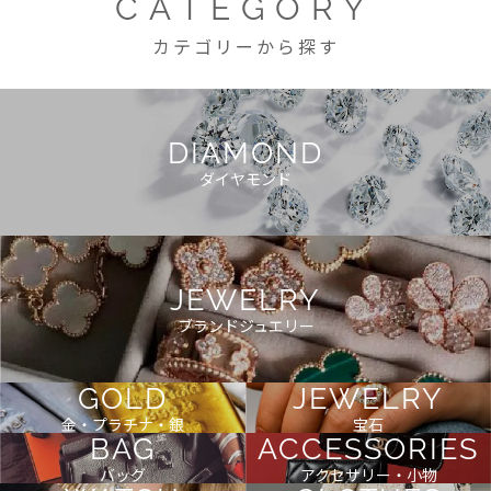
CATEGORY
カテゴリーから探す
DIAMOND
ダイヤモンド
JEWELRY
ブランドジュエリー
GOLD
JEWELRY
金・プラチナ・銀
宝石
BAG
ACCESSORIES
バッグ
アクセサリー・小物