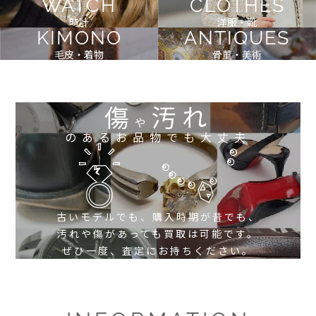
WATCH
CLOTHES
時計
洋服・靴
KIMONO
ANTIQUES
毛皮・着物
骨董・美術
傷
汚れ
や
のあるお品物でも大丈夫
古いモデルでも、購入時期が昔でも、
汚れや傷があっても買取は可能です。
ぜひ一度、査定にお持ちください。