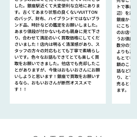
した。銀座駅近くて大変便利な立地にありま
トで事前
す。古くてあまり状態の良くないVUITTON
辺）を選ん
のバッグ、財布、ハイブランドではないブラ
銀座から徒
ンド品、時計などの鑑定をお願いしました。
にこちら
あまり値段が付かないものも親身に見て下さ
のお店も指輪
り、合わせて満足のいく買取価格にしてくだ
うお値段
さいました！店内は明るく清潔感があり、ス
数分の査定
タッフの方々の対応もとても丁寧で素晴らし
よりも高
いです。色々なお話もできてとても楽しく買
もとても
取をお願いできました。他店でも売却したこ
額のこと
とがありますが、今後はおもいおさんにお願
話など細か
いしようと思います！銀座で買取をお願いす
り、とて
るなら、おもいおさんが断然オススメで
売るとき
す！！
ます。