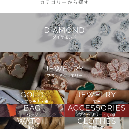
カテゴリーから探す
DIAMOND
ダイヤモンド
JEWELRY
ブランドジュエリー
GOLD
JEWELRY
金・プラチナ・銀
宝石
BAG
ACCESSORIES
バッグ
アクセサリー・小物
WATCH
CLOTHES
時計
洋服・靴