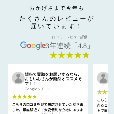
おかげさまで今年も
たくさんのレビューが
届いています！
口コミ・レビュー評価
3年連続「4.8」
★★★★★
銀座で買取をお願いするなら、
口
おもいおさんが断然オススメで
と
す！！
G
Googleクチコミ
★★★
★★★★★
こちらで
こちらの口コミを見て来店させていただきま
売ること
した。銀座駅近くて大変便利な立地にありま
トで事前