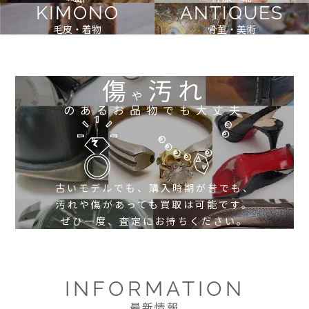
KIMONO
ANTIQUES
毛皮・着物
骨董・美術
傷
汚れ
や
のあるお品物でも大丈夫
古いモデルでも、購入時期が昔でも、
汚れや傷があっても買取は可能です。
ぜひ一度、査定にお持ちください。
INFORMATION
最新情報