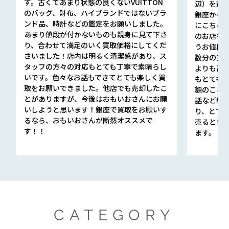
す。古くてあまり状態の良くないVUITTON
辺）を選ん
のバッグ、財布、ハイブランドではないブラ
銀座から徒
ンド品、時計などの鑑定をお願いしました。
にこちら
あまり値段が付かないものも親身に見て下さ
のお店も指輪
り、合わせて満足のいく買取価格にしてくだ
うお値段
さいました！店内は明るく清潔感があり、ス
数分の査定
タッフの方々の対応もとても丁寧で素晴らし
よりも高
いです。色々なお話もできてとても楽しく買
もとても
取をお願いできました。他店でも売却したこ
額のこと
とがありますが、今後はおもいおさんにお願
話など細か
いしようと思います！銀座で買取をお願いす
り、とて
るなら、おもいおさんが断然オススメで
売るとき
す！！
ます。
CATEGORY