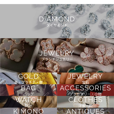
DIAMOND
ダイヤモンド
JEWELRY
ブランドジュエリー
GOLD
JEWELRY
金・プラチナ・銀
宝石
BAG
ACCESSORIES
バッグ
アクセサリー・小物
WATCH
CLOTHES
時計
洋服・靴
KIMONO
ANTIQUES