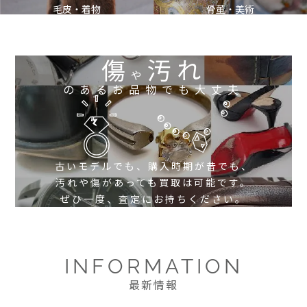
毛皮・着物
骨董・美術
傷
汚れ
や
のあるお品物でも大丈夫
古いモデルでも、購入時期が昔でも、
汚れや傷があっても買取は可能です。
ぜひ一度、査定にお持ちください。
INFORMATION
最新情報