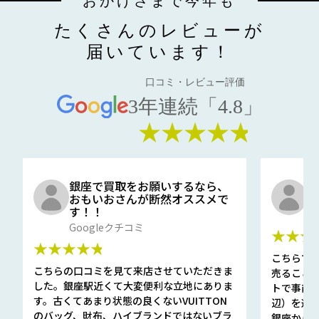
おかげさまで今年も
たくさんのレビューが
届いています！
口コミ・レビュー評価
3年連続「4.8」
★★★★★
銀座で買取をお願いするなら、
口
おもいおさんが断然オススメで
と
す！！
G
Googleクチコミ
★★★
★★★★★
こちらで
こちらの口コミを見て来店させていただきま
売ること
した。銀座駅近くて大変便利な立地にありま
トで事前
す。古くてあまり状態の良くないVUITTON
辺）を選ん
のバッグ、財布、ハイブランドではないブラ
銀座から徒