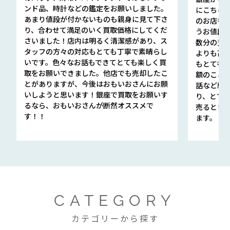
ンド品、時計などの鑑定をお願いしました。
にこちら
あまり値段が付かないものも親身に見て下さ
のお店も指輪
り、合わせて満足のいく買取価格にしてくだ
うお値段
さいました！店内は明るく清潔感があり、ス
数分の査定
タッフの方々の対応もとても丁寧で素晴らし
よりも高
いです。色々なお話もできてとても楽しく買
もとても
取をお願いできました。他店でも売却したこ
額のこと
とがありますが、今後はおもいおさんにお願
話など細か
いしようと思います！銀座で買取をお願いす
り、とて
るなら、おもいおさんが断然オススメで
売るとき
す！！
ます。
CATEGORY
カテゴリーから探す