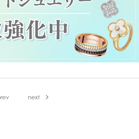
rev
next