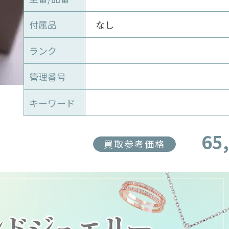
付属品
なし
ランク
管理番号
キーワード
65
買取参考価格