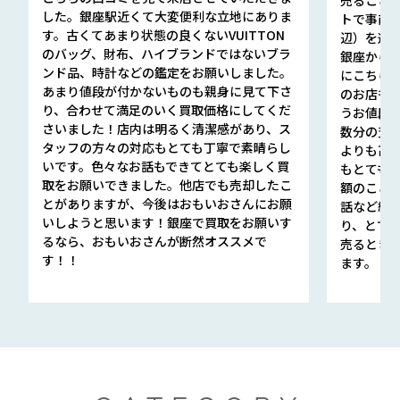
した。銀座駅近くて大変便利な立地にありま
トで事前
す。古くてあまり状態の良くないVUITTON
辺）を選ん
のバッグ、財布、ハイブランドではないブラ
銀座から徒
ンド品、時計などの鑑定をお願いしました。
にこちら
あまり値段が付かないものも親身に見て下さ
のお店も指輪
り、合わせて満足のいく買取価格にしてくだ
うお値段
さいました！店内は明るく清潔感があり、ス
数分の査定
タッフの方々の対応もとても丁寧で素晴らし
よりも高
いです。色々なお話もできてとても楽しく買
もとても
取をお願いできました。他店でも売却したこ
額のこと
とがありますが、今後はおもいおさんにお願
話など細か
いしようと思います！銀座で買取をお願いす
り、とて
るなら、おもいおさんが断然オススメで
売るとき
す！！
ます。