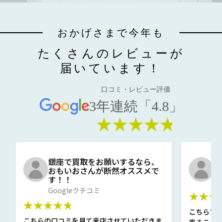
おかげさまで今年も
たくさんのレビューが
届いています！
口コミ・レビュー評価
3年連続「4.8」
★★★★★
銀座で買取をお願いするなら、
口
おもいおさんが断然オススメで
と
す！！
G
Googleクチコミ
★★★
★★★★★
こちらで
こちらの口コミを見て来店させていただきま
売ること