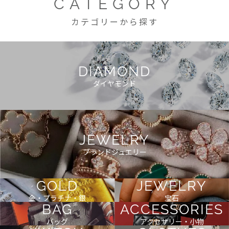
CATEGORY
カテゴリーから探す
DIAMOND
ダイヤモンド
JEWELRY
ブランドジュエリー
GOLD
JEWELRY
金・プラチナ・銀
宝石
BAG
ACCESSORIES
バッグ
アクセサリー・小物