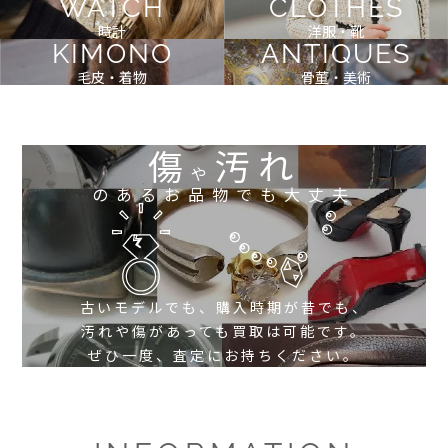
WATCH
CLOTHES
時計
洋服・靴
KIMONO
ANTIQUES
毛皮・着物
骨董・美術
傷
汚れ
や
のあるお品物でも大丈夫
古いモデルでも、購入時期が昔でも、
汚れや傷があっても買取は可能です。
ぜひ一度、査定にお持ちください。